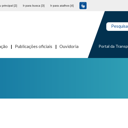
 principal [2]
Ir para busca [3]
Ir para atalhos [4]
Pesquisa
Portal da Trans
ação
Publicações oficiais
Ouvidoria