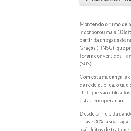
Mantendo o ritmo de aç
incorporou mais 10 lei
partir da chegada de n
Graças (HNSG), que pre
foram convertidos – an
(SUS).
Com esta mudança, a ci
da rede pública, o que 
UTI, que são utilizado
estão em operação.
Desde o início da pan
quase 30% a sua capac
mais leitos de tratame