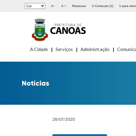
A -
A +
Restaurar
Ir Conteudo [1]
Ir para menu
A Cidade
Serviços
Administração
Comunic
Notícias
28
/
07
/
2020