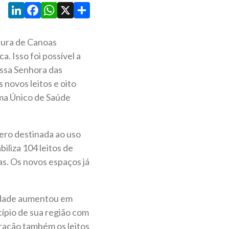
LinkedIn
Facebook
WhatsApp
X
Share
tura de Canoas
. Isso foi possível a
ossa Senhora das
 novos leitos e oito
ema Único de Saúde
ero destinada ao uso
iliza 104 leitos de
as. Os novos espaços já
cidade aumentou em
ípio de sua região com
eração também os leitos