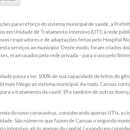
ões para reforço do sistema municipal de saúde, a Prefei
tos em Unidade de Tratamento Intensivo (UTI) à rede pública
ovos respiradores e de adaptações feitas pelo Hospital N
sta serviços ao município. Deste modo, foram criados dois
tes, eram usados pela rede privada – para o uso pelo Sist
dade passa a ter 100% de sua capacidade de leitos do gên
dá mais fôlego ao sistema municipal. Ao todo, Canoas contab
s para o tratamento da covid-19 e também de outras doenç
demia do novo coronavírus, considerando apenas UTIs, a 
idade. São números que fazem de Canoas o segundo munic
nto intensivo, atrás apenas da capital. Levando em consid