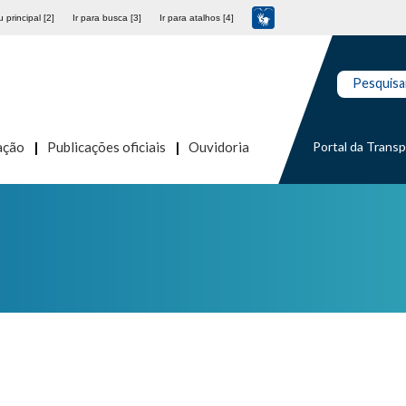
 principal [2]
Ir para busca [3]
Ir para atalhos [4]
Pesquisa
Portal da Trans
ação
Publicações oficiais
Ouvidoria