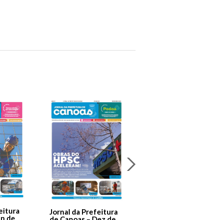
Jornal Da Prefeitura
De Canoas Prestaçã
eitura
Jornal da Prefeitura
de Contas – Edição 1
an de
de Canoas – Dez de