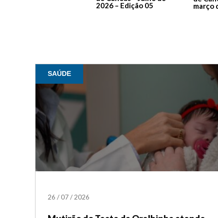
2026 – Edição 05
março 
SAÚDE
26
/
07
/
2026