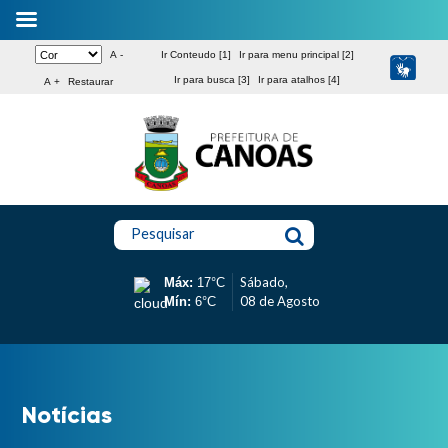
A -
Ir Conteudo [1]
Ir para menu principal [2]
Ir para busca [3]
Ir para atalhos [4]
A +
Restaurar
Pesquisar
Sábado,
Máx:
17°C
08 de Agosto
Mín:
6°C
Notícias