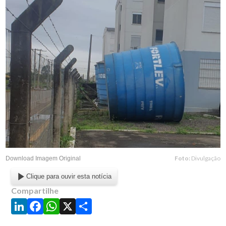
Foto:
Divulgação
Download Imagem Original
Clique para ouvir esta notícia
Compartilhe
LinkedIn
Facebook
WhatsApp
X
Share