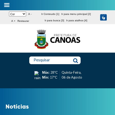
A -
Ir Conteudo [1]
Ir para menu principal [2]
Ir para busca [3]
Ir para atalhos [4]
A +
Restaurar
Pesquisar
Quinta-Feira,
Máx:
28°C
06 de Agosto
Mín:
17°C
Notícias