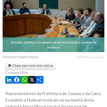
Reunião definiu cronograma de apresentação e análise de
projetos
Foto:
Bruna Ourique
Download Imagem Original
Clique para ouvir esta notícia
Compartilhe
LinkedIn
Facebook
WhatsApp
X
Share
Representantes da Prefeitura de Canoas e da Caixa
Econômica Federal reuniram-se na manhã desta
segunda-feira (18) para tratar do repasse de