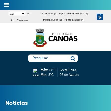
A -
Ir Conteudo [1]
Ir para menu principal [2]
Ir para busca [3]
Ir para atalhos [4]
A +
Restaurar
Pesquisar
Sexta-Feira,
Máx:
17°C
07 de Agosto
Mín:
8°C
Notícias