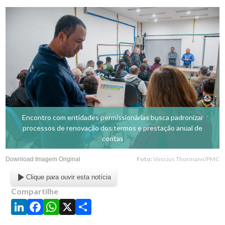
Encontro com entidades permissionárias busca padronizar
processos de renovação dos termos e prestação anual de
contas
Foto:
Vinicius Thormann/PMC
Download Imagem Original
Clique para ouvir esta notícia
Compartilhe
LinkedIn
Facebook
WhatsApp
X
Share