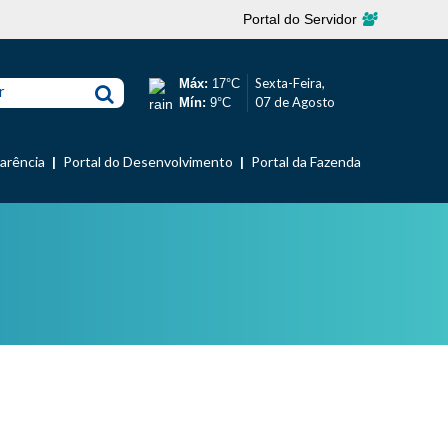
Portal do Servidor
Sexta-Feira,
Máx:
17°C
r
07 de Agosto
Mín:
9°C
parência
Portal do Desenvolvimento
Portal da Fazenda