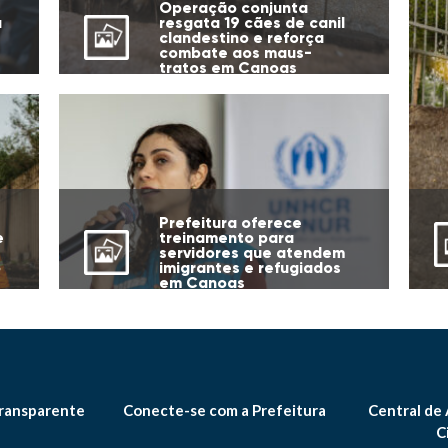
Operação conjunta
a
resgata 19 cães de canil
clandestino e reforça
combate aos maus-
tratos em Canoas
Prefeitura oferece
e
treinamento para
servidores que atendem
o
imigrantes e refugiados
em Canoas
ransparente
Conecte-se com a Prefeitura
Central de
C