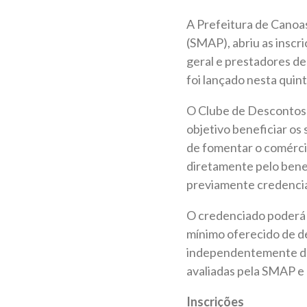
A Prefeitura de Canoa
(SMAP), abriu as inscr
geral e prestadores de
foi lançado nesta quinta
O Clube de Descontos d
objetivo beneficiar os 
de fomentar o comércio
diretamente pelo benef
previamente credenci
O credenciado poderá e
mínimo oferecido de d
independentemente do 
avaliadas pela SMAP e 
Inscrições