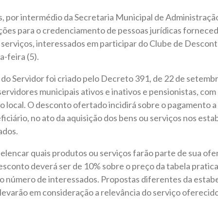
s, por intermédio da Secretaria Municipal de Administraç
ições para o credenciamento de pessoas jurídicas fornece
 serviços, interessados em participar do Clube de Desconto
-feira (5).
o Servidor foi criado pelo Decreto 391, de 22 de setembr
servidores municipais ativos e inativos e pensionistas, com
 local. O desconto ofertado incidirá sobre o pagamento a 
iciário, no ato da aquisição dos bens ou serviços nos est
ados.
lencar quais produtos ou serviços farão parte de sua ofe
esconto deverá ser de 10% sobre o preço da tabela pratic
número de interessados. Propostas diferentes da estabel
levarão em consideração a relevância do serviço oferecido