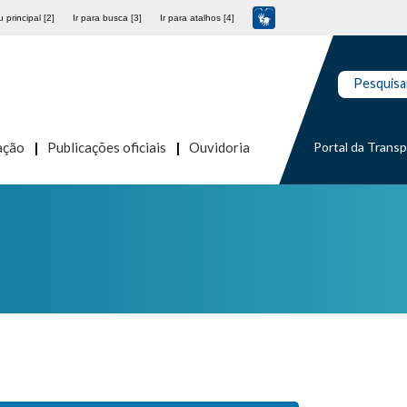
 principal [2]
Ir para busca [3]
Ir para atalhos [4]
Pesquisa
Portal da Trans
ação
Publicações oficiais
Ouvidoria