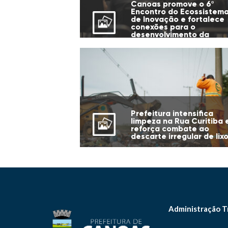
Canoas promove o 6º
Encontro do Ecossistem
de Inovação e fortalece
conexões para o
desenvolvimento da
cidade
Prefeitura intensifica
limpeza na Rua Curitiba 
reforça combate ao
descarte irregular de lix
Administração T