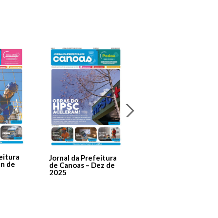
Jornal Da Prefeitura
De Canoas Prestaçã
eitura
Jornal da Prefeitura
de Contas – Edição 1
an de
de Canoas – Dez de
2025