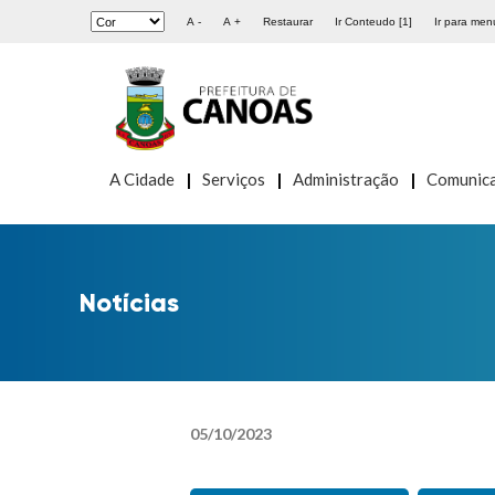
A -
A +
Restaurar
Ir Conteudo [1]
Ir para menu
A Cidade
Serviços
Administração
Comunic
Notícias
05
/
10
/
2023