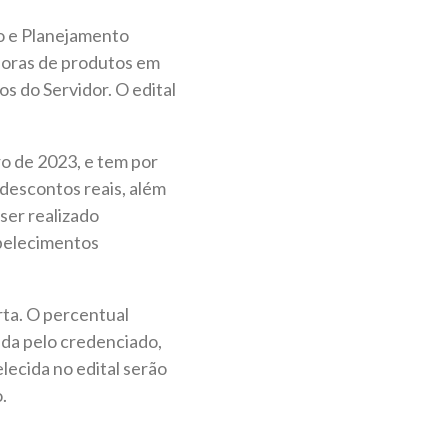
ão e Planejamento
doras de produtos em
s do Servidor. O edital
o de 2023, e tem por
 descontos reais, além
ser realizado
abelecimentos
rta. O percentual
ada pelo credenciado,
ecida no edital serão
.