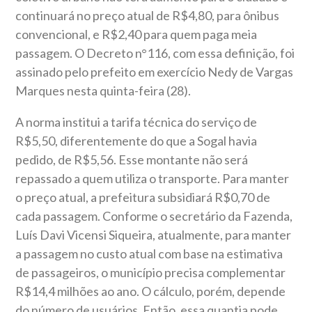
continuará no preço atual de R$4,80, para ônibus
convencional, e R$2,40 para quem paga meia
passagem. O Decreto n°116, com essa definição, foi
assinado pelo prefeito em exercício Nedy de Vargas
Marques nesta quinta-feira (28).
A norma institui a tarifa técnica do serviço de
R$5,50, diferentemente do que a Sogal havia
pedido, de R$5,56. Esse montante não será
repassado a quem utiliza o transporte. Para manter
o preço atual, a prefeitura subsidiará R$0,70 de
cada passagem. Conforme o secretário da Fazenda,
Luís Davi Vicensi Siqueira, atualmente, para manter
a passagem no custo atual com base na estimativa
de passageiros, o município precisa complementar
R$14,4 milhões ao ano. O cálculo, porém, depende
do número de usuários. Então, essa quantia pode