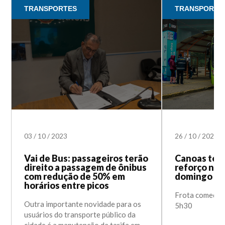
TRANSPORTES
TRANSPORTE
03
/
10
/
2023
26
/
10
/
2022
Vai de Bus: passageiros terão
Canoas terá
direito a passagem de ônibus
reforço nas
com redução de 50% em
domingo de 
horários entre picos
Frota começa o
Outra importante novidade para os
5h30
usuários do transporte público da