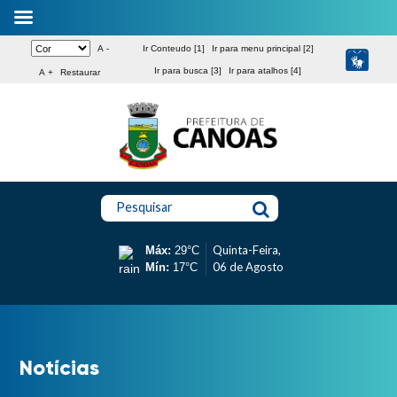
A -
Ir Conteudo [1]
Ir para menu principal [2]
Ir para busca [3]
Ir para atalhos [4]
A +
Restaurar
Pesquisar
Quinta-Feira,
Máx:
29°C
06 de Agosto
Mín:
17°C
Notícias