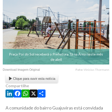
Praça Por do Sol receberá o Prefeitura Tá na Área neste mês
de abril
Foto:
Vinicius Thormann
Download Imagem Original
Clique para ouvir esta notícia
Compartilhe
LinkedIn
Facebook
WhatsApp
X
Share
A comunidade do bairro Guajuviras está convidada