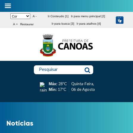
A -
Ir Conteudo [1]
Ir para menu principal [2]
Ir para busca [3]
Ir para atalhos [4]
A +
Restaurar
Pesquisar
Quinta-Feira,
Máx:
28°C
06 de Agosto
Mín:
17°C
Notícias