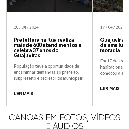
20
/
04
/
2024
17
/
04
/
2024
Prefeitura na Rua realiza
Guajuviras 
mais de 600 atendimentos e
de uma luta 
celebra 37 anos do
moradia
Guajuviras
Em 17 de abril
População teve a oportunidade de
habitacional I
encaminhar demandas ao prefeito,
começou a ser
subprefeito e secretários municipais
LER MAIS
LER MAIS
CANOAS EM FOTOS, VÍDEOS
E ÁUDIOS