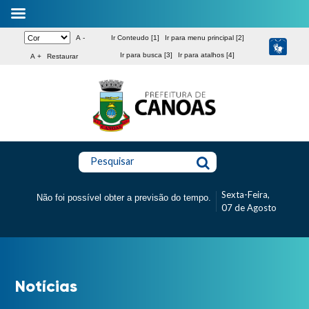
A -
Ir Conteudo [1]
Ir para menu principal [2]
Ir para busca [3]
Ir para atalhos [4]
A +
Restaurar
Pesquisar
Sexta-Feira,
Não foi possível obter a previsão do tempo.
07 de Agosto
Notícias