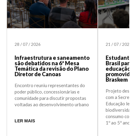
28
/
07
/
2026
21
/
07
/
2026
Infraestrutura e saneamento
Estudantes
são debatidos na 6ª Mesa
Brasil part
Temática da revisão do Plano
educação a
Diretor de Canoas
promovida e
Braskem
Encontro reuniu representantes do
Projeto desen
poder público, concessionárias e
com a Secretar
comunidade para discutir propostas
Educação levou
voltadas ao desenvolvimento urbano
biodiversidade
consumo consci
LER MAIS
1º ao 5º ano