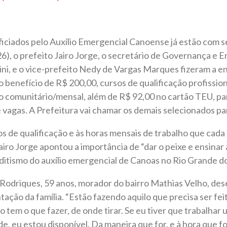
ficiados pelo Auxílio Emergencial Canoense já estão com 
6), o prefeito Jairo Jorge, o secretário de Governança e 
ni, e o vice-prefeito Nedy de Vargas Marques fizeram a e
o benefício de R$ 200,00, cursos de qualificação profissio
o comunitário/mensal, além de R$ 92,00 no cartão TEU, par
e vagas. A Prefeitura vai chamar os demais selecionados pa
s de qualificação e às horas mensais de trabalho que cada
airo Jorge apontou a importância de “dar o peixe e ensinar 
ditismo do auxílio emergencial de Canoas no Rio Grande do
Rodriques, 59 anos, morador do bairro Mathias Velho, des
tação da família. “Estão fazendo aquilo que precisa ser fei
 tem o que fazer, de onde tirar. Se eu tiver que trabalhar
e, eu estou disponível. Da maneira que for, e à hora que for