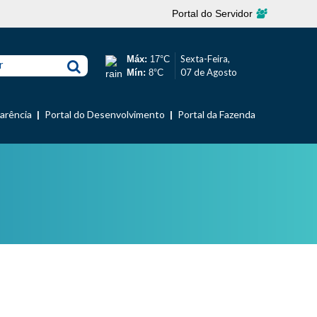
Portal do Servidor
Sexta-Feira,
Máx:
17°C
r
07 de Agosto
Mín:
8°C
parência
Portal do Desenvolvimento
Portal da Fazenda