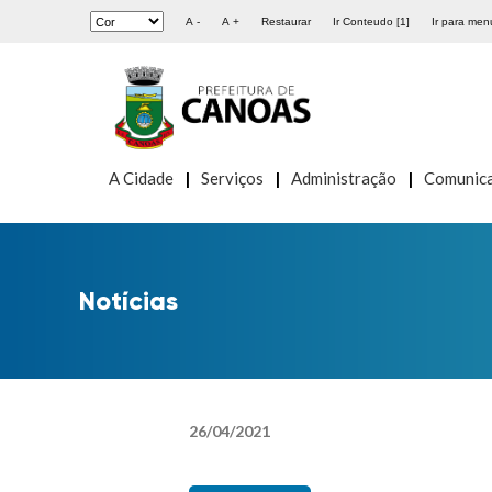
A -
A +
Restaurar
Ir Conteudo [1]
Ir para menu
A Cidade
Serviços
Administração
Comunic
Notícias
26
/
04
/
2021