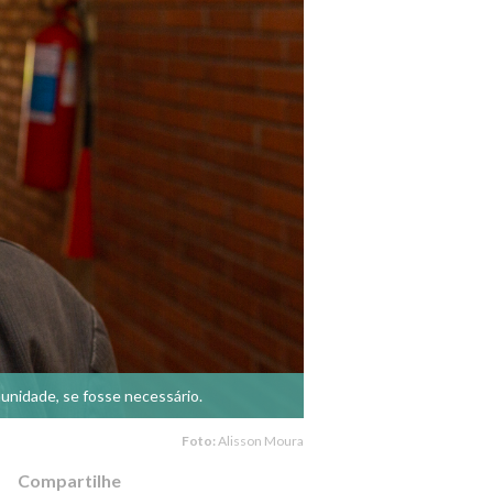
munidade, se fosse necessário.
Foto:
Alisson Moura
Compartilhe