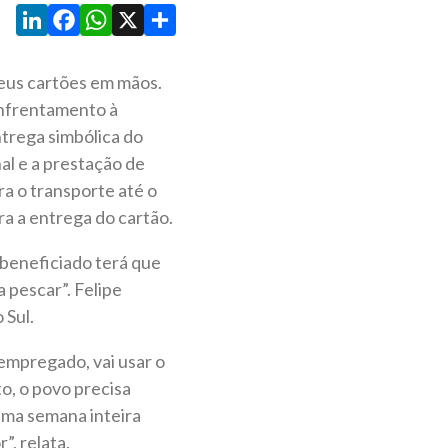
LinkedIn
Facebook
WhatsApp
X
Share
seus cartões em mãos.
Enfrentamento à
ntrega simbólica do
nal e a prestação de
a o transporte até o
ra a entrega do cartão.
 beneficiado terá que
a pescar”. Felipe
 Sul.
empregado, vai usar o
to, o povo precisa
 uma semana inteira
”, relata.