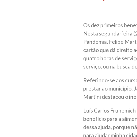
Os dez primeiros bene
Nesta segunda-feira (2
Pandemia, Felipe Marti
cartão que dá direito a
quatro horas de serviç
serviço, ou na busca d
Referindo-se aos curso
prestar ao município, J
Martini destacou o ine
Luís Carlos Fruhemich 
benefício para a alimen
dessa ajuda, porque não
para ajudar minha cidad