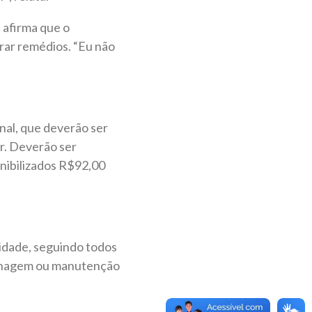
 afirma que o
prar remédios. “Eu não
nal, que deverão ser
ar. Deverão ser
onibilizados R$92,00
idade, seguindo todos
rdinagem ou manutenção