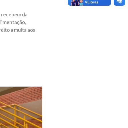
s recebem da
alimentação,
eito a multa aos