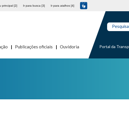
 principal [2]
Ir para busca [3]
Ir para atalhos [4]
Pesquisa
Portal da Trans
ação
Publicações oficiais
Ouvidoria