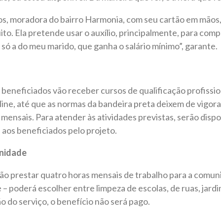
anos, moradora do bairro Harmonia, com seu cartão em mãos,
uito. Ela pretende usar o auxílio, principalmente, para com
ó a do meu marido, que ganha o salário mínimo”, garante.
beneficiados vão receber cursos de qualificação profissio
line, até que as normas da bandeira preta deixem de vigor
mensais. Para atender às atividades previstas, serão disp
aos beneficiados pelo projeto.
unidade
ão prestar quatro horas mensais de trabalho para a comun
 – poderá escolher entre limpeza de escolas, de ruas, ja
o do serviço, o benefício não será pago.