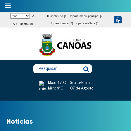
A -
Ir Conteudo [1]
Ir para menu principal [2]
Ir para busca [3]
Ir para atalhos [4]
A +
Restaurar
Pesquisar
Sexta-Feira,
Máx:
17°C
07 de Agosto
Mín:
9°C
Notícias