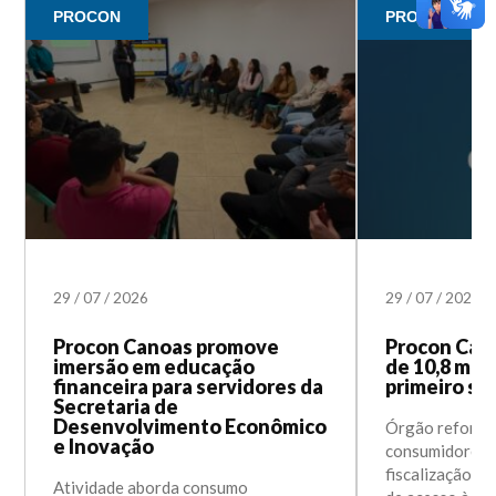
PROCON
PROCON
29
/
07
/
2026
29
/
07
/
2026
Procon Canoas promove
Procon Cano
imersão em educação
de 10,8 mil
financeira para servidores da
primeiro se
Secretaria de
Desenvolvimento Econômico
Órgão reforçou
e Inovação
consumidores 
fiscalização e 
Atividade aborda consumo