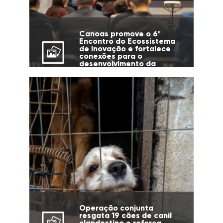
Canoas promove o 6º
Encontro do Ecossistema
de Inovação e fortalece
conexões para o
desenvolvimento da
cidade
Operação conjunta
resgata 19 cães de canil
clandestino e reforça