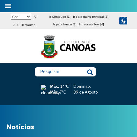
A -
Ir Conteudo [1]
Ir para menu principal [2]
Ir para busca [3]
Ir para atalhos [4]
A +
Restaurar
Pesquisar
Domingo,
Máx:
14°C
09 de Agosto
Mín:
7°C
Notícias