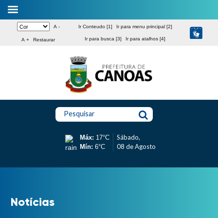
A -
Ir Conteudo [1]
Ir para menu principal [2]
Ir para busca [3]
Ir para atalhos [4]
A +
Restaurar
Pesquisar
Sábado,
Máx:
17°C
08 de Agosto
Mín:
6°C
Notícias