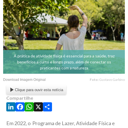
A prática de atividade física é essencial para a saúde, traz
benefícios a curto e longo prazo, além de conectar os
praticantes com a natureza
Foto:
Gustavo Garbino
Download Imagem Original
Clique para ouvir esta notícia
Compartilhe
LinkedIn
Facebook
WhatsApp
X
Share
Em 2022, o Programa de Lazer, Atividade Física e