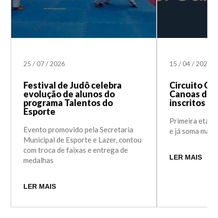
25
/
07
/
2026
15
/
04
/
2026
Festival de Judô celebra
Circuito Co
evolução de alunos do
Canoas defi
programa Talentos do
inscritos
Esporte
Primeira etapa 
Evento promovido pela Secretaria
e já soma mais 
Municipal de Esporte e Lazer, contou
com troca de faixas e entrega de
LER MAIS
medalhas
LER MAIS