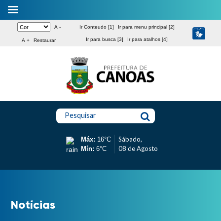
A -
Ir Conteudo [1]
Ir para menu principal [2]
Ir para busca [3]
Ir para atalhos [4]
A +
Restaurar
Pesquisar
Sábado,
Máx:
16°C
08 de Agosto
Mín:
6°C
Notícias