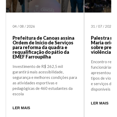
04
/
08
/
2026
31
/
07
/
2026
Prefeitura de Canoas assina
Palestra na
Ordem de Início de Serviços
Maria orien
para reforma da quadra e
sobre prev
requalificação do pátio da
violência c
EMEF Farroupilha
Encontro reuni
Investimento de R$ 262,5 mil
funcionárias d
garantirá mais acessibilidade,
apresentou in
segurança e melhores condições para
tipos de violên
as atividades esportivas e
e serviços de 
pedagógicas de 460 estudantes da
disponíveis e
escola
LER MAIS
LER MAIS