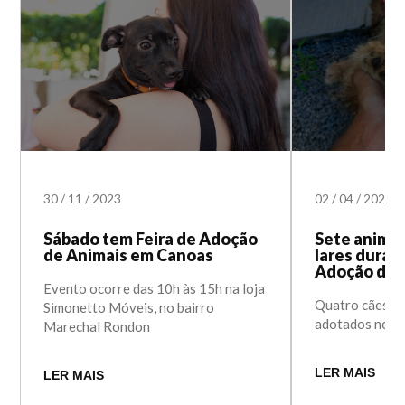
30
/
11
/
2023
02
/
04
/
2023
Sábado tem Feira de Adoção
Sete anima
de Animais em Canoas
lares durant
Adoção des
Evento ocorre das 10h às 15h na loja
Quatro cães e 
Simonetto Móveis, no bairro
adotados nesta
Marechal Rondon
LER MAIS
LER MAIS