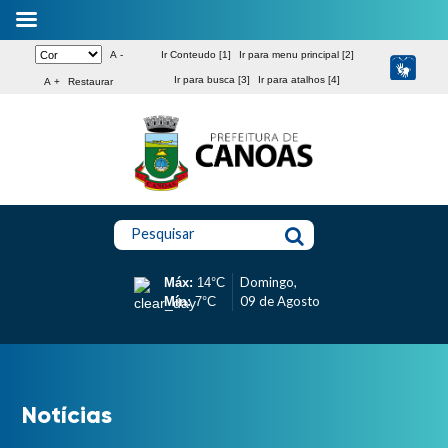
A -
Ir Conteudo [1]
Ir para menu principal [2]
Ir para busca [3]
Ir para atalhos [4]
A +
Restaurar
Pesquisar
Domingo,
Máx:
14°C
09 de Agosto
Mín:
7°C
Notícias