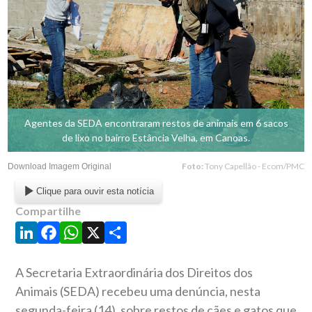
Agentes da SEDA encontraram restos de animais em 6 sacos
de lixo no bairro Estância Velha, em Canoas.
Foto:
Tony Capellão - Ecom/PMC
Download Imagem Original
Clique para ouvir esta notícia
Compartilhe
LinkedIn
Facebook
WhatsApp
X
Share
A Secretaria Extraordinária dos Direitos dos
Animais (SEDA) recebeu uma denúncia, nesta
segunda-feira (14), sobre restos de cães e gatos que