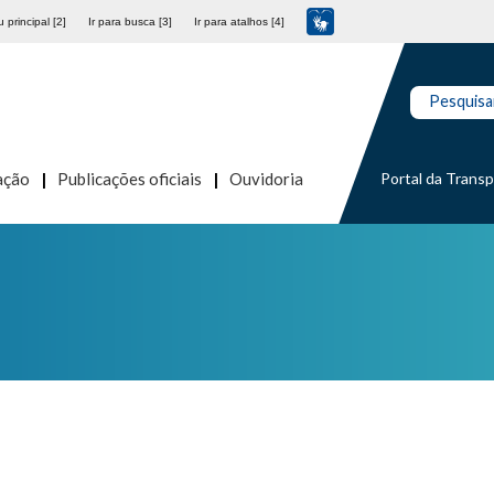
 principal [2]
Ir para busca [3]
Ir para atalhos [4]
Pesquisa
Portal da Trans
ação
Publicações oficiais
Ouvidoria