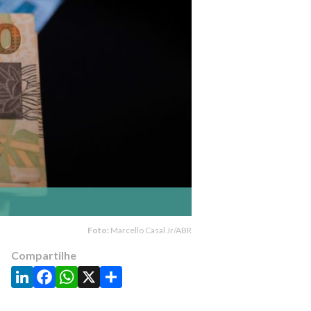
Foto:
Marcello Casal Jr/ABR
Compartilhe
LinkedIn
Facebook
WhatsApp
X
Share