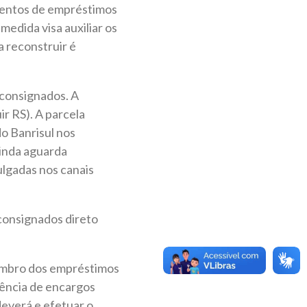
mentos de empréstimos
medida visa auxiliar os
a reconstruir é
 consignados. A
r RS). A parcela
o Banrisul nos
ainda aguarda
ulgadas nos canais
consignados direto
tembro dos empréstimos
dência de encargos
deverá e efetuar o