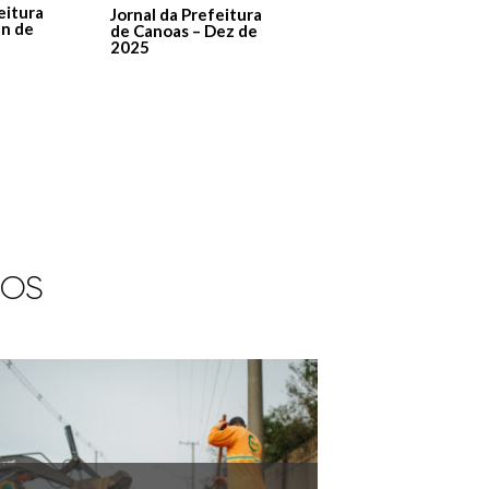
De Canoas Prestaçã
eitura
Jornal da Prefeitura
de Contas – Edição 1
an de
de Canoas – Dez de
2025
IOS