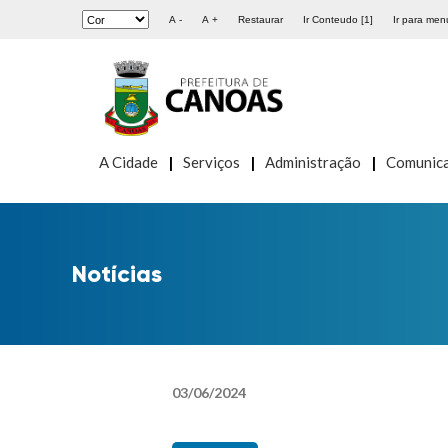
A -
A +
Restaurar
Ir Conteudo [1]
Ir para menu
A Cidade
Serviços
Administração
Comunic
Notícias
03
/
06
/
2024