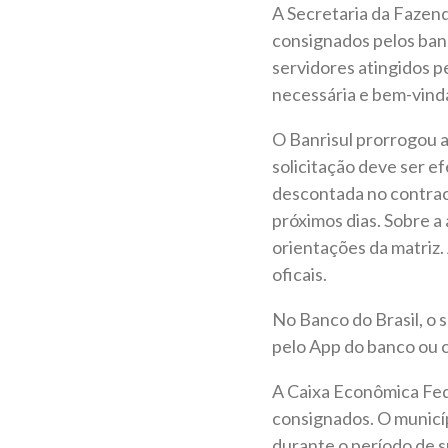
A Secretaria da Fazen
consignados pelos banc
servidores atingidos p
necessária e bem-vinda
O Banrisul prorrogou a
solicitação deve ser e
descontada no contrac
próximos dias. Sobre a
orientações da matriz.
oficais.
No Banco do Brasil, o
pelo App do banco ou 
A Caixa Econômica Fed
consignados. O municíp
durante o período de s