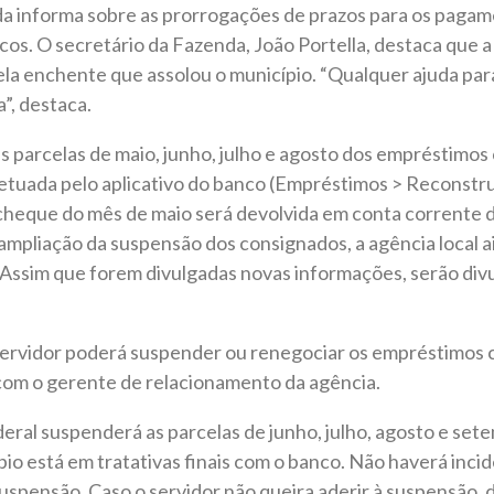
da informa sobre as prorrogações de prazos para os paga
os. O secretário da Fazenda, João Portella, destaca que a 
ela enchente que assolou o município. “Qualquer ajuda par
”, destaca.
s parcelas de maio, junho, julho e agosto dos empréstimos
fetuada pelo aplicativo do banco (Empréstimos > Reconstrui
heque do mês de maio será devolvida em conta corrente d
 ampliação da suspensão dos consignados, a agência local 
 Assim que forem divulgadas novas informações, serão div
 servidor poderá suspender ou renegociar os empréstimos 
com o gerente de relacionamento da agência.
eral suspenderá as parcelas de junho, julho, agosto e se
io está em tratativas finais com o banco. Não haverá inci
uspensão. Caso o servidor não queira aderir à suspensão, 