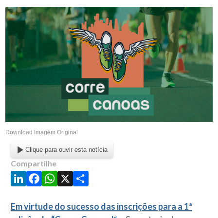
Download Imagem Original
Clique para ouvir esta notícia
Compartilhe
LinkedIn
Facebook
WhatsApp
X
Share
Em virtude do sucesso das inscrições para a 1ª