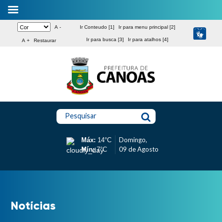
A -
Ir Conteudo [1]
Ir para menu principal [2]
Ir para busca [3]
Ir para atalhos [4]
A +
Restaurar
Pesquisar
Domingo,
Máx:
14°C
09 de Agosto
Mín:
7°C
Notícias