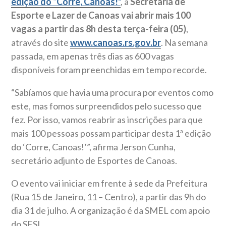
edição do “Corre, Canoas!
“
, a
Secretaria de
Esporte e Lazer de Canoas vai abrir mais 100
vagas a partir das 8h desta terça-feira (05)
,
através do site
www.canoas.rs.gov.br
. Na semana
passada, em apenas três dias as 600 vagas
disponíveis foram preenchidas em tempo recorde.
“Sabíamos que havia uma procura por eventos como
este, mas fomos surpreendidos pelo sucesso que
fez. Por isso, vamos reabrir as inscrições para que
mais 100 pessoas possam participar desta 1ª edição
do ‘Corre, Canoas!’”, afirma Jerson Cunha,
secretário adjunto de Esportes de Canoas.
O evento vai iniciar em frente à sede da Prefeitura
(Rua 15 de Janeiro, 11 – Centro), a partir das 9h do
dia 31 de julho. A organização é da SMEL com apoio
do SESI.