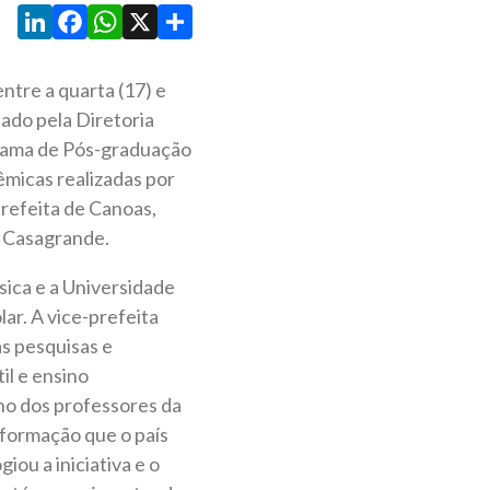
LinkedIn
Facebook
WhatsApp
X
Share
tre a quarta (17) e
iado pela Diretoria
grama de Pós-graduação
êmicas realizadas por
refeita de Canoas,
s Casagrande.
ica e a Universidade
ar. A vice-prefeita
s pesquisas e
l e ensino
lho dos professores da
formação que o país
iou a iniciativa e o