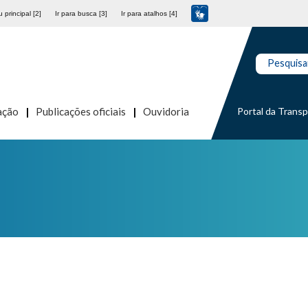
 principal [2]
Ir para busca [3]
Ir para atalhos [4]
Pesquisa
Portal da Trans
ação
Publicações oficiais
Ouvidoria