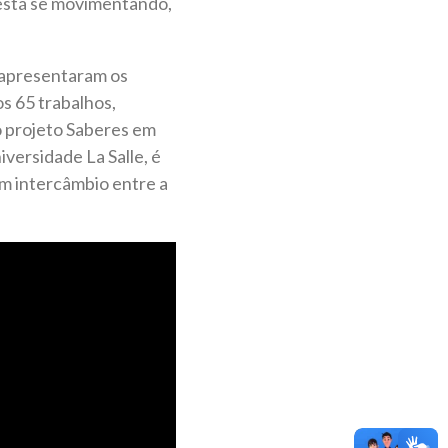
está se movimentando,
 apresentaram os
s 65 trabalhos,
o projeto Saberes em
versidade La Salle, é
m intercâmbio entre a