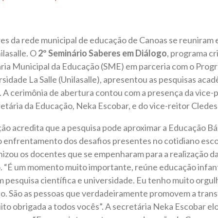
s da rede municipal de educação de Canoas se reuniram en
ilasalle. O
2º Seminário Saberes em Diálogo
, programa cr
ria Municipal da Educação (SME) em parceria com o Pro
idade La Salle (Unilasalle), apresentou as pesquisas acad
 A cerimônia de abertura contou com a presença da vice-p
etária da Educação, Neka Escobar, e do vice-reitor Clede
ão acredita que a pesquisa pode aproximar a Educação Bás
 enfrentamento dos desafios presentes no cotidiano escol
izou os docentes que se empenharam para a realização da
. “É um momento muito importante, reúne educação infanti
 pesquisa científica e universidade. Eu tenho muito orgu
o. São as pessoas que verdadeiramente promovem a trans
to obrigada a todos vocês”. A secretária Neka Escobar elog