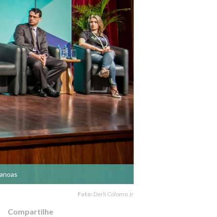
Canoas
Foto:
Derli Colomo Jr
Compartilhe