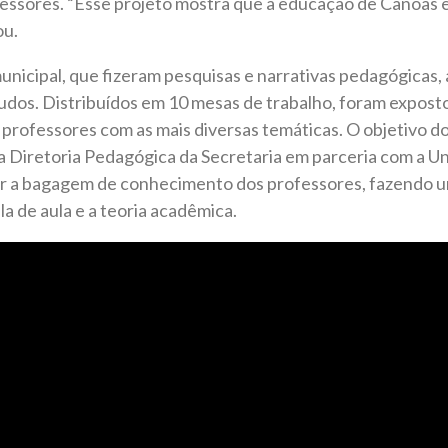
essores. “Esse projeto mostra que a educação de Canoas 
ou.
nicipal, que fizeram pesquisas e narrativas pedagógicas,
udos. Distribuídos em 10 mesas de trabalho, foram exposto
professores com as mais diversas temáticas. O objetivo d
la Diretoria Pedagógica da Secretaria em parceria com a Uni
har a bagagem de conhecimento dos professores, fazendo u
la de aula e a teoria acadêmica.