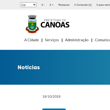
A -
A +
Restaurar
Ir Conteudo [1]
Ir para menu
A Cidade
Serviços
Administração
Comunic
Notícias
18
/
10
/
2018