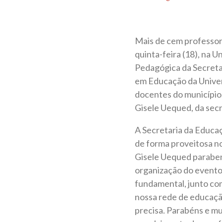
Mais de cem professore
quinta-feira (18), na Un
Pedagógica da Secreta
em Educação da Univers
docentes do município.
Gisele Uequed, da secr
A Secretaria da Educaç
de forma proveitosa no
Gisele Uequed paraben
organização do evento
fundamental, junto com
nossa rede de educaçã
precisa. Parabéns e mui