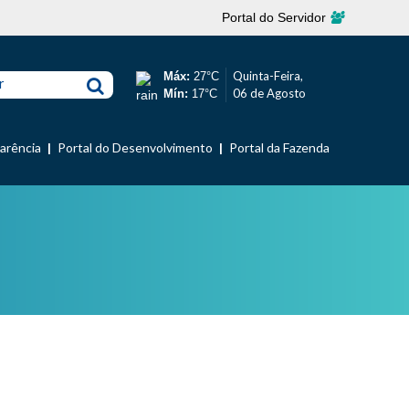
Portal do Servidor
Quinta-Feira,
Máx:
27°C
r
06 de Agosto
Mín:
17°C
parência
Portal do Desenvolvimento
Portal da Fazenda