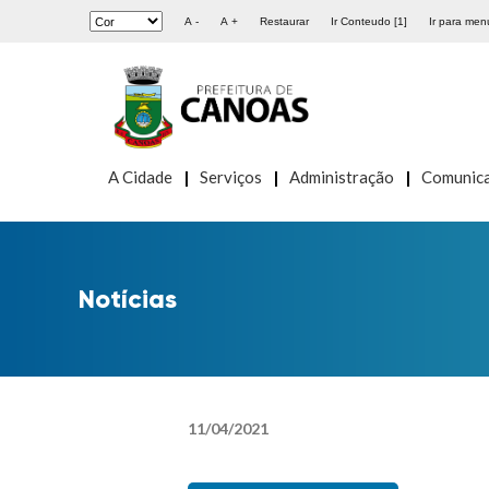
A -
A +
Restaurar
Ir Conteudo [1]
Ir para menu
A Cidade
Serviços
Administração
Comunic
Notícias
11
/
04
/
2021