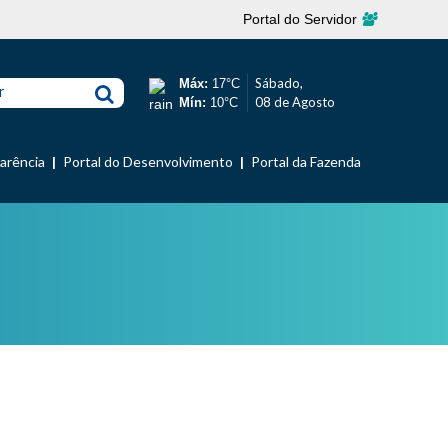
Portal do Servidor
Sábado,
Máx:
17°C
r
08 de Agosto
Mín:
10°C
parência
Portal do Desenvolvimento
Portal da Fazenda