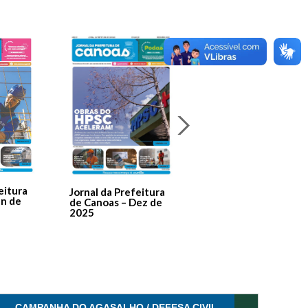
Jornal Da Prefeitura
De Canoas Prestaçã
eitura
Jornal da Prefeitura
de Contas – Edição 1
an de
de Canoas – Dez de
2025
CAMPANHA DO AGASALHO / DEFESA CIVIL