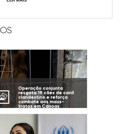
LER MAIS
IOS
Operação conjunta
resgata 19 cães de canil
clandestino e reforça
combate aos maus-
tratos em Canoas