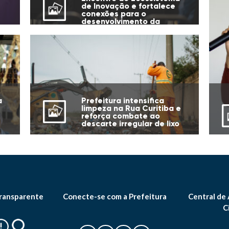
de Inovação e fortalece
conexões para o
desenvolvimento da
cidade
Prefeitura intensifica
a
limpeza na Rua Curitiba e
reforça combate ao
descarte irregular de lixo
ransparente
Conecte-se com a Prefeitura
Central de
C