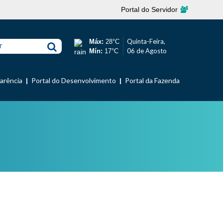
Portal do Servidor
Quinta-Feira,
Máx:
28°C
r
06 de Agosto
Mín:
17°C
parência
Portal do Desenvolvimento
Portal da Fazenda