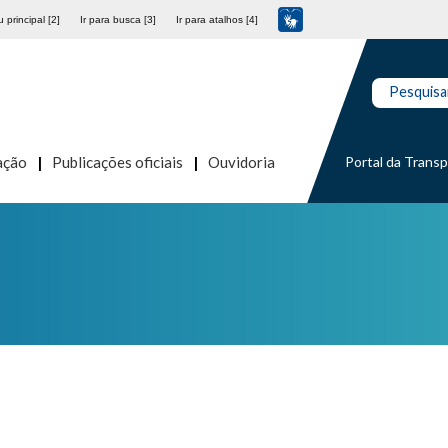
 principal [2]
Ir para busca [3]
Ir para atalhos [4]
Pesquisa
Portal da Trans
ação
Publicações oficiais
Ouvidoria