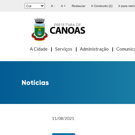
A -
A +
Restaurar
Ir Conteudo [1]
Ir para menu
A Cidade
Serviços
Administração
Comunic
Notícias
11
/
08
/
2021