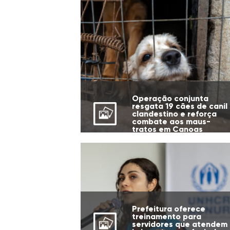
Operação conjunta
resgata 19 cães de canil
clandestino e reforça
combate aos maus-
tratos em Canoas
Prefeitura oferece
treinamento para
servidores que atendem