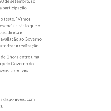
20 de setembro, só
a participação.
to teste. “Vamos
senciais, visto que o
as, direta e
a avaliação ao Governo
torizar a realização.
o de 1 hora entre uma
da pelo Governo do
enciais e lives
s disponíveis, com
s.