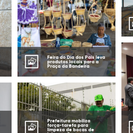
Feira do Dia dos Pais leva
produtos locais para a
Praça da Bandeira
Prefeitura mobiliza
força-tarefa para
limpeza de bocas de