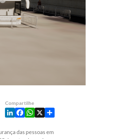
Compartilhe
LinkedIn
Facebook
WhatsApp
X
Share
gurança das pessoas em