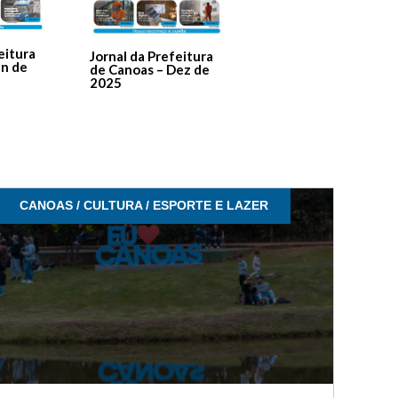
Jornal Da Prefeitura
De Canoas Prestaçã
eitura
Jornal da Prefeitura
de Contas – Edição 1
an de
de Canoas – Dez de
2025
CANOAS / CULTURA / ESPORTE E LAZER