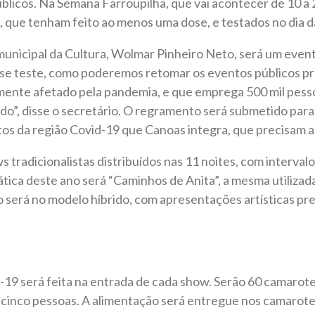
blicos. Na Semana Farroupilha, que vai acontecer de 10 a 
, que tenham feito ao menos uma dose, e testados no dia d
municipal da Cultura, Wolmar Pinheiro Neto, será um even
se teste, como poderemos retomar os eventos públicos pre
mente afetado pela pandemia, e que emprega 500 mil pesso
do”, disse o secretário. O regramento será submetido par
tos da região Covid-19 que Canoas integra, que precisam au
s tradicionalistas distribuídos nas 11 noites, com interval
ática deste ano será “Caminhos de Anita”, a mesma utiliza
será no modelo híbrido, com apresentações artísticas pres
19 será feita na entrada de cada show. Serão 60 camarote
cinco pessoas. A alimentação será entregue nos camarote