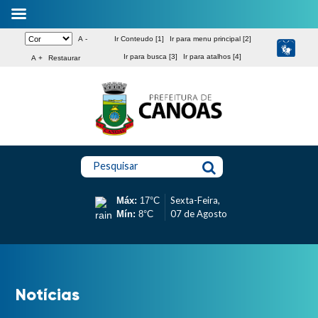
A -
Ir Conteudo [1]
Ir para menu principal [2]
Ir para busca [3]
Ir para atalhos [4]
A +
Restaurar
Pesquisar
Sexta-Feira,
Máx:
17°C
07 de Agosto
Mín:
8°C
Notícias