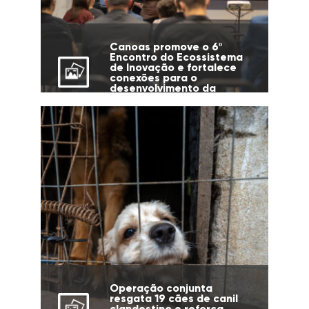
Canoas promove o 6º
Encontro do Ecossistema
de Inovação e fortalece
conexões para o
desenvolvimento da
cidade
Operação conjunta
resgata 19 cães de canil
clandestino e reforça