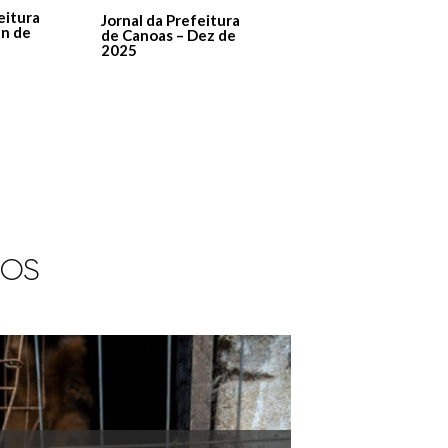
Jornal Da Prefeitura
De Canoas Prestaçã
eitura
Jornal da Prefeitura
de Contas – Edição 1
an de
de Canoas – Dez de
2025
IOS