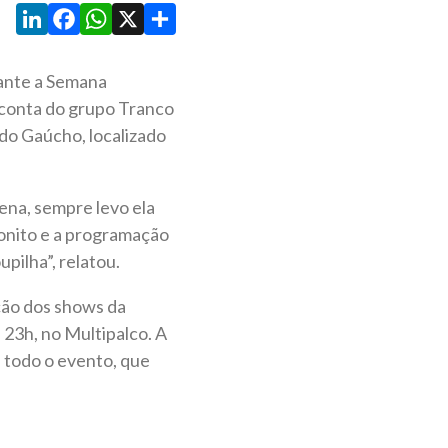
LinkedIn
Facebook
WhatsApp
X
Share
rante a Semana
r conta do grupo Tranco
do Gaúcho, localizado
uena, sempre levo ela
bonito e a programação
pilha”, relatou.
ção dos shows da
 23h, no Multipalco. A
e todo o evento, que