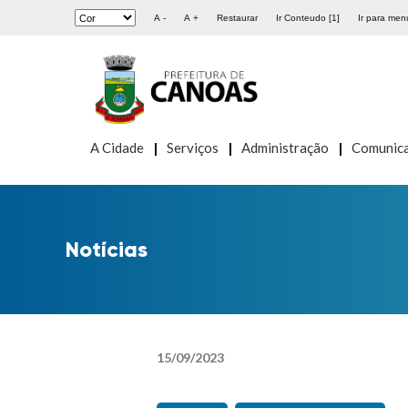
A -
A +
Restaurar
Ir Conteudo [1]
Ir para menu
A Cidade
Serviços
Administração
Comunic
Notícias
15
/
09
/
2023