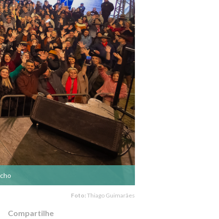
úcho
Foto:
Thiago Guimarães
Compartilhe