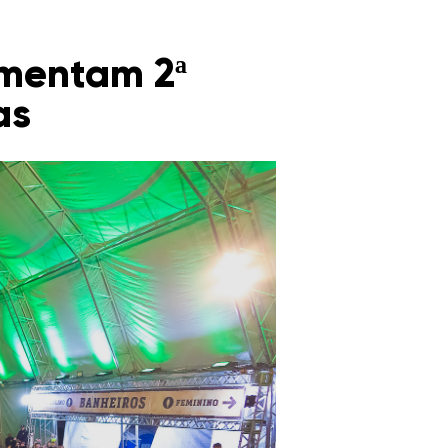
imentam 2ª
as