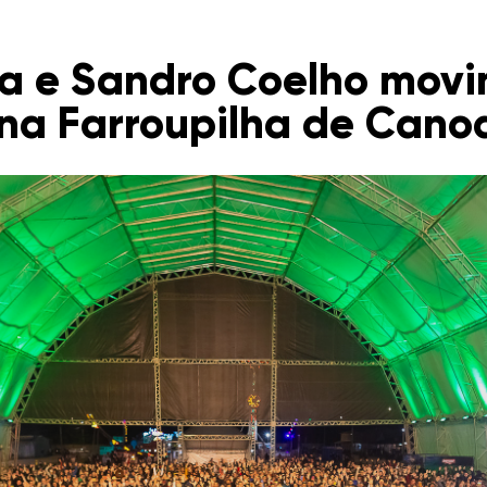
a e Sandro Coelho mov
na Farroupilha de Cano