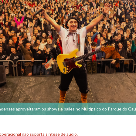
oenses aproveitaram os shows e bailes no Multipalco do Parque do Ga
peracional não suporta síntese de áudio.