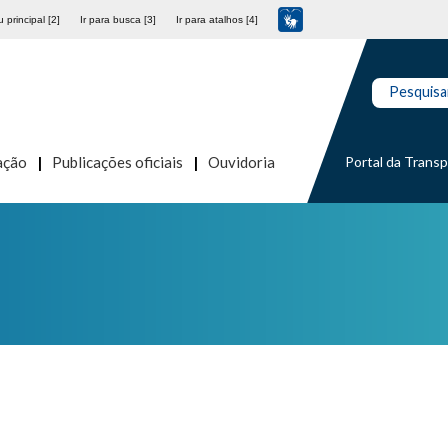
 principal [2]
Ir para busca [3]
Ir para atalhos [4]
Pesquisa
Portal da Trans
ação
Publicações oficiais
Ouvidoria