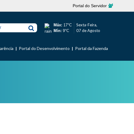
Portal do Servidor
Sexta-Feira,
Máx:
17°C
r
07 de Agosto
Mín:
9°C
parência
Portal do Desenvolvimento
Portal da Fazenda