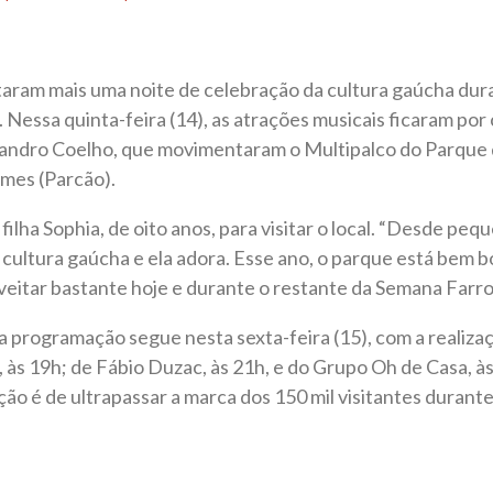
aram mais uma noite de celebração da cultura gaúcha du
 Nessa quinta-feira (14), as atrações musicais ficaram po
andro Coelho, que movimentaram o Multipalco do Parque 
mes (Parcão).
filha Sophia, de oito anos, para visitar o local. “Desde peq
 cultura gaúcha e ela adora. Esse ano, o parque está bem 
eitar bastante hoje e durante o restante da Semana Farrou
a programação segue nesta sexta-feira (15), com a realiza
às 19h; de Fábio Duzac, às 21h, e do Grupo Oh de Casa, às
ção é de ultrapassar a marca dos 150 mil visitantes durant