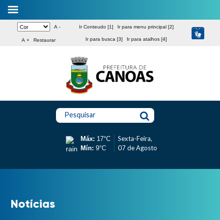
A -
Ir Conteudo [1]
Ir para menu principal [2]
Ir para busca [3]
Ir para atalhos [4]
A +
Restaurar
Pesquisar
Sexta-Feira,
Máx:
17°C
07 de Agosto
Mín:
9°C
Notícias