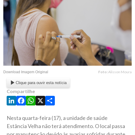
Foto:
Alisson Moura
Download Imagem Original
Clique para ouvir esta notícia
Compartilhe
LinkedIn
Facebook
WhatsApp
X
Share
Nesta quarta-feira (17), a unidade de saúde
Estância Velha não terá atendimento. O local passa
por manutenção devido às avarias sofridas durante