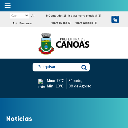
A -
Ir Conteudo [1]
Ir para menu principal [2]
Ir para busca [3]
Ir para atalhos [4]
A +
Restaurar
Pesquisar
Sábado,
Máx:
17°C
08 de Agosto
Mín:
10°C
Notícias