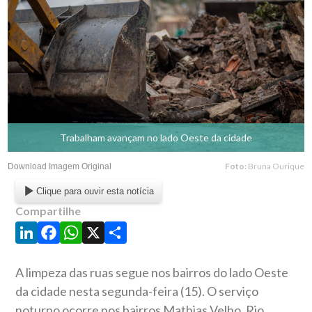
Trabalham avançam no lado Oeste da cidade
Foto:
Bruna Ourique
Download Imagem Original
Clique para ouvir esta notícia
Compartilhe
LinkedIn
Facebook
WhatsApp
X
Share
A limpeza das ruas segue nos bairros do lado Oeste
da cidade nesta segunda-feira (15). O serviço
noturno ocorre nos bairros Mathias Velho, Rio