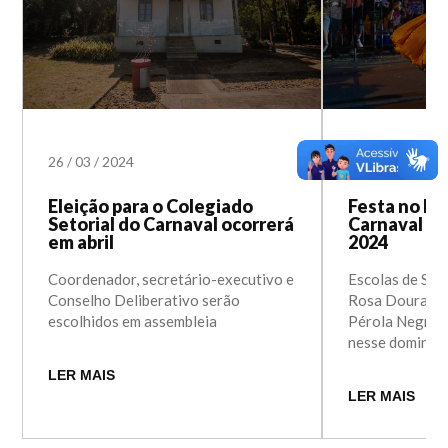
26
/
03
/
2024
18
/
03
/
2024
Eleição para o Colegiado
Festa no Ha
Setorial do Carnaval ocorrerá
Carnaval Po
em abril
2024
Coordenador, secretário-executivo e
Escolas de Sa
Conselho Deliberativo serão
Rosa Dourada, 
escolhidos em assembleia
Pérola Negra a
nesse domingo
LER MAIS
LER MAIS