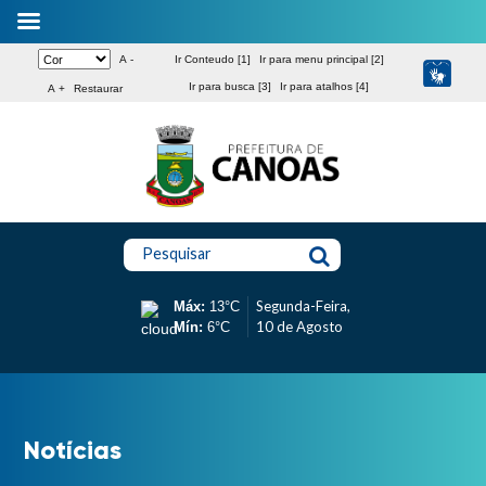
A -
Ir Conteudo [1]
Ir para menu principal [2]
Ir para busca [3]
Ir para atalhos [4]
A +
Restaurar
Pesquisar
Segunda-Feira,
Máx:
13°C
10 de Agosto
Mín:
6°C
Notícias