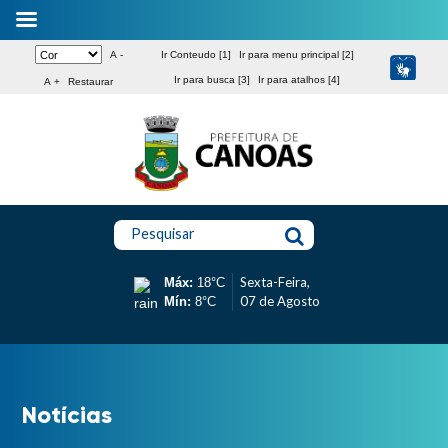
A -
Ir Conteudo [1]
Ir para menu principal [2]
Ir para busca [3]
Ir para atalhos [4]
A +
Restaurar
Pesquisar
Sexta-Feira,
Máx:
18°C
07 de Agosto
Mín:
8°C
Notícias