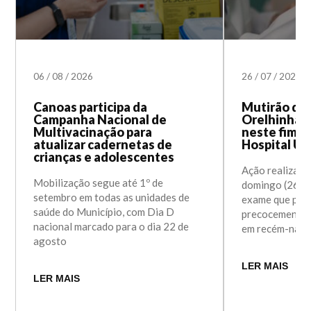
06
/
08
/
2026
26
/
07
/
2026
Canoas participa da
Mutirão do 
Campanha Nacional de
Orelhinha 
Multivacinação para
neste fim d
atualizar cadernetas de
Hospital Un
crianças e adolescentes
Ação realizada
Mobilização segue até 1º de
domingo (26) a
setembro em todas as unidades de
exame que perm
saúde do Município, com Dia D
precocemente a
nacional marcado para o dia 22 de
em recém-nasc
agosto
LER MAIS
LER MAIS