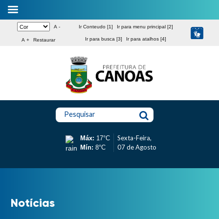
A -
Ir Conteudo [1]
Ir para menu principal [2]
Ir para busca [3]
Ir para atalhos [4]
A +
Restaurar
Pesquisar
Sexta-Feira,
Máx:
17°C
07 de Agosto
Mín:
8°C
Notícias