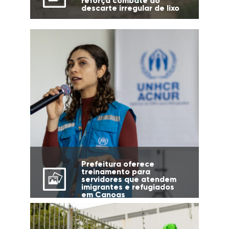
reforça combate ao
descarte irregular de lixo
Prefeitura oferece
treinamento para
servidores que atendem
imigrantes e refugiados
em Canoas