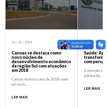
15
/
01
/
2019
28
/
12
/
2018
Canoas se destaca como
Saúde: Após
novo núcleo de
transforma
desenvolvimento econômico
com perspe
da região Sul com atuações
em 2018
A atenção com 
pública de...
Canoas fechou o ano de 2018 como
um novo...
LER MAIS
LER MAIS