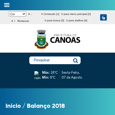
A -
Ir Conteudo [1]
Ir para menu principal [2]
Ir para busca [3]
Ir para atalhos [4]
A +
Restaurar
Pesquisar
Sexta-Feira,
Máx:
18°C
07 de Agosto
Mín:
8°C
Início
/
Balanço 2018