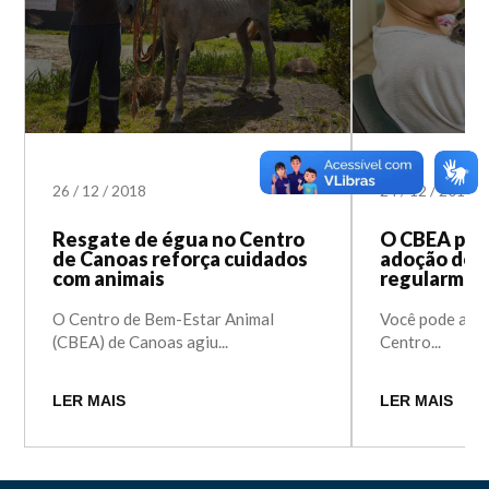
26
/
12
/
2018
24
/
12
/
2018
Resgate de égua no Centro
O CBEA pro
de Canoas reforça cuidados
adoção de c
com animais
regularmen
O Centro de Bem-Estar Animal
Você pode adot
(CBEA) de Canoas agiu...
Centro...
LER MAIS
LER MAIS