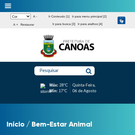
A -
Ir Conteudo [1]
Ir para menu principal [2]
Ir para busca [3]
Ir para atalhos [4]
A +
Restaurar
Pesquisar
Quinta-Feira,
Máx:
28°C
06 de Agosto
Mín:
17°C
Início
/
Bem-Estar Animal