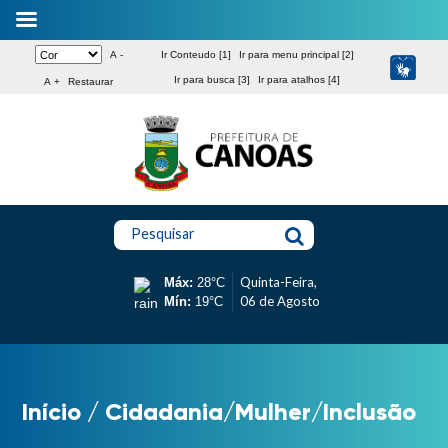
A -
Ir Conteudo [1]
Ir para menu principal [2]
Ir para busca [3]
Ir para atalhos [4]
A +
Restaurar
Pesquisar
Quinta-Feira,
Máx:
28°C
06 de Agosto
Mín:
19°C
Início
/
Cidadania/Mulher/Inclusão