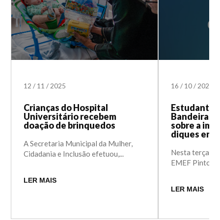
12
/
11
/
2025
16
/
10
/
2025
Crianças do Hospital
Estudantes
Universitário recebem
Bandeira pa
doação de brinquedos
sobre a imp
diques em 
A Secretaria Municipal da Mulher,
Nesta terça-fei
Cidadania e Inclusão efetuou,...
EMEF Pinto Ban
LER MAIS
LER MAIS