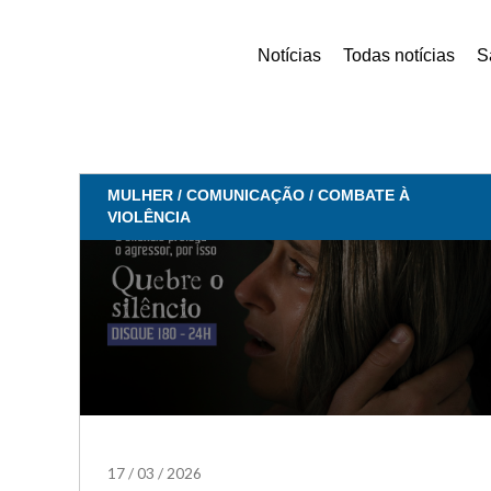
Notícias
Todas notícias
S
MULHER / COMUNICAÇÃO / COMBATE À
VIOLÊNCIA
17
/
03
/
2026