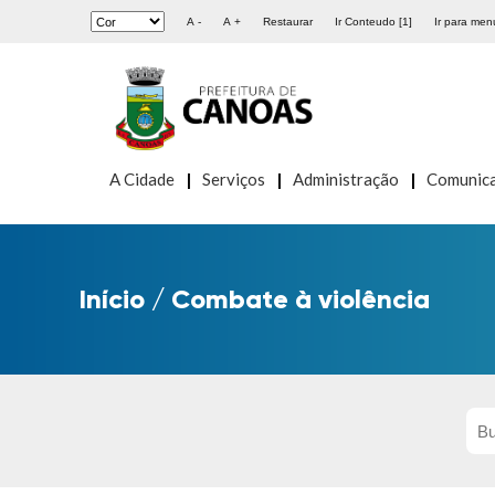
A -
A +
Restaurar
Ir Conteudo [1]
Ir para menu
A Cidade
Serviços
Administração
Comunic
Início
/
Combate à violência