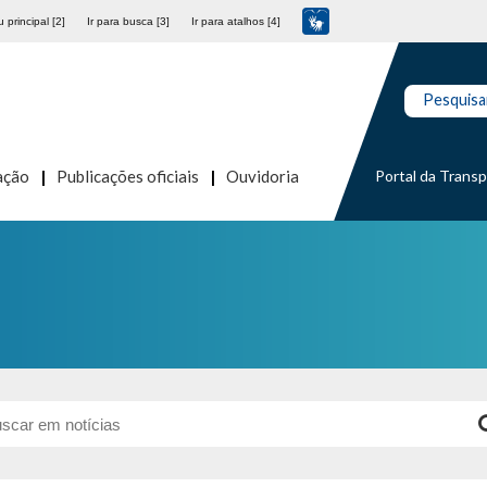
 principal [2]
Ir para busca [3]
Ir para atalhos [4]
Pesquisa
Portal da Trans
ação
Publicações oficiais
Ouvidoria