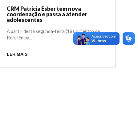
CRM Patrícia Esber tem nova
coordenação e passa a atender
adolescentes
A partir desta segunda-feira (18), o Centro de
Referência...
LER MAIS