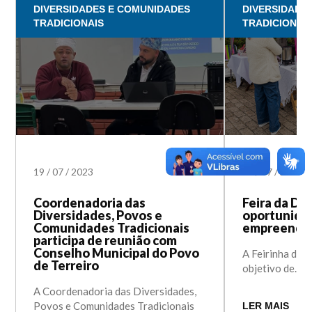
DIVERSIDADES E COMUNIDADES
DIVERSIDADE
TRADICIONAIS
TRADICIONAI
19
/
07
/
2023
14
/
07
/
2023
Coordenadoria das
Feira da Di
Diversidades, Povos e
oportunida
Comunidades Tradicionais
empreended
participa de reunião com
Conselho Municipal do Povo
A Feirinha da 
de Terreiro
objetivo de...
A Coordenadoria das Diversidades,
Povos e Comunidades Tradicionais
LER MAIS