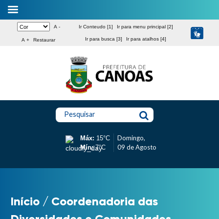
A -
Ir Conteudo [1]
Ir para menu principal [2]
Ir para busca [3]
Ir para atalhos [4]
A +
Restaurar
Pesquisar
Domingo,
Máx:
15°C
09 de Agosto
Mín:
7°C
Início
/
Coordenadoria das
Diversidades e Comunidades