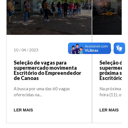
10
/
04
/
2023
05
/
04
/
2023
Seleção de vagas para
Seleção de 
supermercado movimenta
supermerca
Escritório do Empreendedor
próxima seg
de Canoas
Escritório
A busca por uma das 60 vagas
Na próxima seg
oferecidas na...
feira (11), o Esc
LER MAIS
LER MAIS