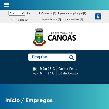
A -
Ir Conteudo [1]
Ir para menu principal [2]
Ir para busca [3]
Ir para atalhos [4]
A +
Restaurar
Pesquisar
Quinta-Feira,
Máx:
28°C
06 de Agosto
Mín:
17°C
Início
/
Empregos