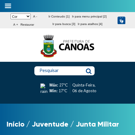
A -
Ir Conteudo [1]
Ir para menu principal [2]
Ir para busca [3]
Ir para atalhos [4]
A +
Restaurar
Pesquisar
Quinta-Feira,
Máx:
27°C
06 de Agosto
Mín:
17°C
Início
/
Juventude
/
Junta Militar