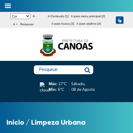
A -
Ir Conteudo [1]
Ir para menu principal [2]
Ir para busca [3]
Ir para atalhos [4]
A +
Restaurar
Pesquisar
Sábado,
Máx:
17°C
08 de Agosto
Mín:
6°C
Início
/
Limpeza Urbana