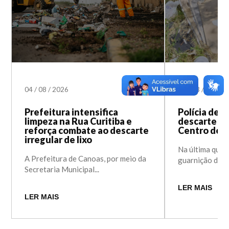
04
/
08
/
2026
02
/
03
/
2026
Prefeitura intensifica
Polícia de T
limpeza na Rua Curitiba e
descarte irr
reforça combate ao descarte
Centro de 
irregular de lixo
Na última quint
A Prefeitura de Canoas, por meio da
guarnição da Po
Secretaria Municipal...
LER MAIS
LER MAIS