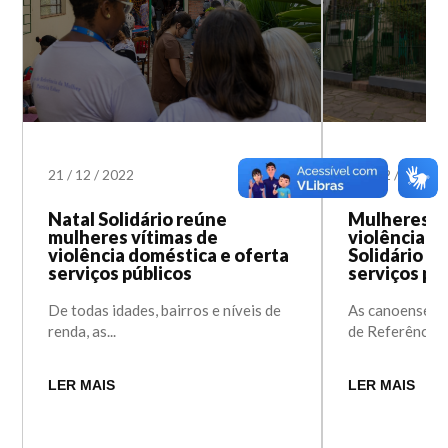
21
/
12
/
2022
16
/
12
/
2022
Natal Solidário reúne
Mulheres ví
mulheres vítimas de
violência g
violência doméstica e oferta
Solidário c
serviços públicos
serviços pú
De todas idades, bairros e níveis de
As canoenses a
renda, as...
de Referência 
LER MAIS
LER MAIS