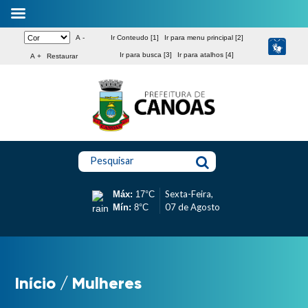
A -
Ir Conteudo [1]
Ir para menu principal [2]
Ir para busca [3]
Ir para atalhos [4]
A +
Restaurar
Pesquisar
Sexta-Feira,
Máx:
17°C
07 de Agosto
Mín:
8°C
Início
/
Mulheres