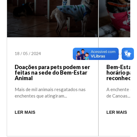
18
/
05
/
2024
17
/
05
/
2024
Doações para pets podem ser
Bem-Estar 
feitas na sede do Bem-Estar
horário par
Animal
reconhecer
Mais de mil animais resgatados nas
A enchente que
enchentes que atingiram...
de Canoas...
LER MAIS
LER MAIS