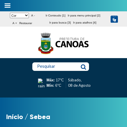
A -
Ir Conteudo [1]
Ir para menu principal [2]
Ir para busca [3]
Ir para atalhos [4]
A +
Restaurar
Pesquisar
Sábado,
Máx:
17°C
08 de Agosto
Mín:
6°C
Início
/
Sebea