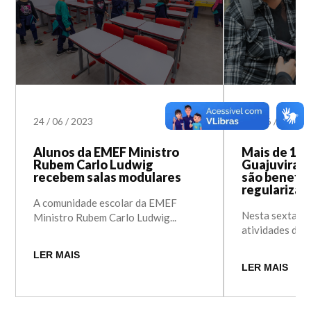
24
/
06
/
2023
23
/
06
/
2023
Alunos da EMEF Ministro
Mais de 100
Rubem Carlo Ludwig
Guajuviras 
recebem salas modulares
são benefic
regularizaç
A comunidade escolar da EMEF
Nesta sexta-fei
Ministro Rubem Carlo Ludwig...
atividades da S
LER MAIS
LER MAIS