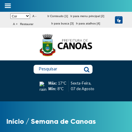
A -
Ir Conteudo [1]
Ir para menu principal [2]
Ir para busca [3]
Ir para atalhos [4]
A +
Restaurar
Pesquisar
Sexta-Feira,
Máx:
17°C
07 de Agosto
Mín:
8°C
Início
/
Semana de Canoas