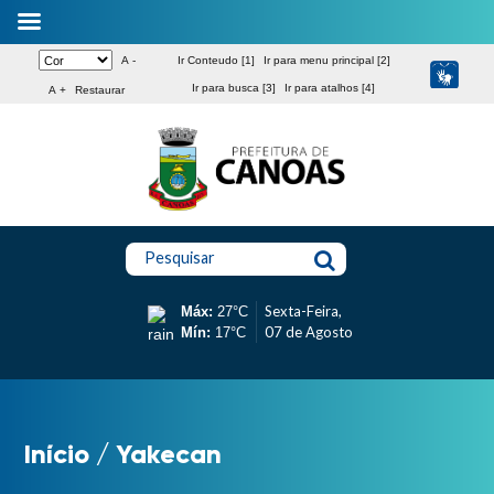
A -
Ir Conteudo [1]
Ir para menu principal [2]
Ir para busca [3]
Ir para atalhos [4]
A +
Restaurar
Pesquisar
Sexta-Feira,
Máx:
27°C
07 de Agosto
Mín:
17°C
Início
/
Yakecan