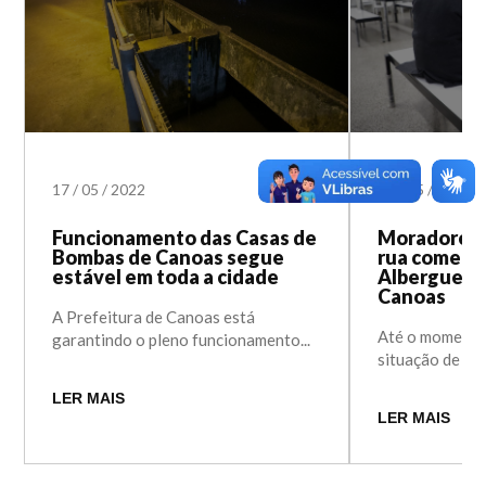
17
/
05
/
2022
17
/
05
/
2022
Funcionamento das Casas de
Moradores 
Bombas de Canoas segue
rua começa
estável em toda a cidade
Albergue Mu
Canoas
A Prefeitura de Canoas está
Até o momento
garantindo o pleno funcionamento...
situação de rua.
LER MAIS
LER MAIS