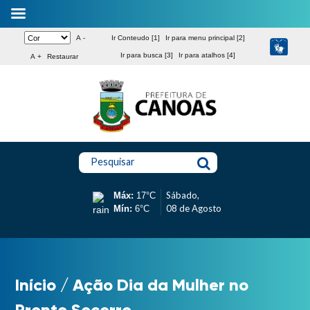
A -
Ir Conteudo [1]
Ir para menu principal [2]
Ir para busca [3]
Ir para atalhos [4]
A +
Restaurar
Pesquisar
Sábado,
Máx:
17°C
08 de Agosto
Mín:
6°C
Início
/
Ação Dia da Mulher no
Pronto Socorro