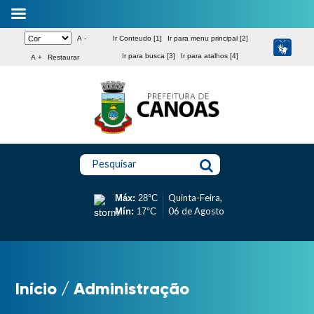
A -
Ir Conteudo [1]
Ir para menu principal [2]
Ir para busca [3]
Ir para atalhos [4]
A +
Restaurar
Pesquisar
Quinta-Feira,
Máx:
28°C
06 de Agosto
Mín:
17°C
Início
/
Administração