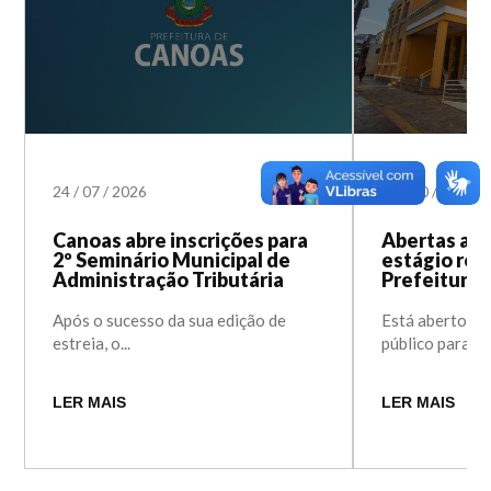
24
/
07
/
2026
02
/
10
/
2023
Canoas abre inscrições para
Abertas as 
2º Seminário Municipal de
estágio re
Administração Tributária
Prefeitura 
Após o sucesso da sua edição de
Está aberto pr
estreia, o...
público para a r
LER MAIS
LER MAIS