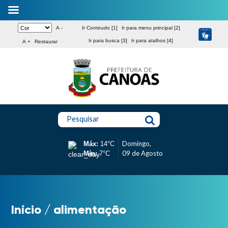
A -
Ir Conteudo [1]
Ir para menu principal [2]
Ir para busca [3]
Ir para atalhos [4]
A +
Restaurar
Pesquisar
Domingo,
Máx:
14°C
09 de Agosto
Mín:
7°C
Início
/
alimentação