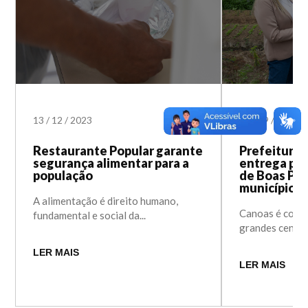
13
/
12
/
2023
30
/
09
/
2022
Restaurante Popular garante
Prefeitura 
segurança alimentar para a
entrega pri
população
de Boas Prá
município
A alimentação é direito humano,
Canoas é conhe
fundamental e social da...
grandes centros
LER MAIS
LER MAIS