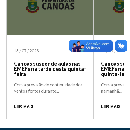
13
/
07
/
2023
12
/
07
/
2023
Canoas suspende aulas nas
Canoas sus
EMEFs na tarde desta quinta-
EMEFs na m
feira
quinta-feir
Com a previsão de continuidade dos
Com a previsã
ventos fortes durante...
na manhã...
LER MAIS
LER MAIS