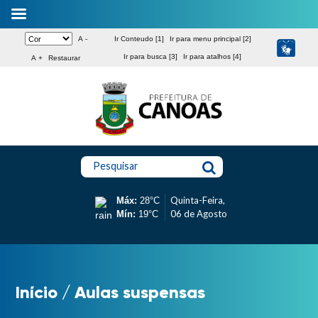
A -
Ir Conteudo [1]
Ir para menu principal [2]
Ir para busca [3]
Ir para atalhos [4]
A +
Restaurar
Pesquisar
Quinta-Feira,
Máx:
28°C
06 de Agosto
Mín:
19°C
Início
/
Aulas suspensas