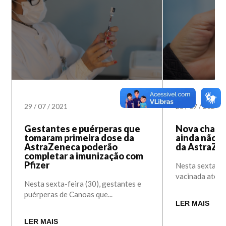
29
/
07
/
2021
28
/
07
/
2021
Gestantes e puérperas que
Nova chanc
tomaram primeira dose da
ainda não f
AstraZeneca poderão
da AstraZe
completar a imunização com
Pfizer
Nesta sexta-fe
vacinada até 14
Nesta sexta-feira (30), gestantes e
puérperas de Canoas que...
LER MAIS
LER MAIS