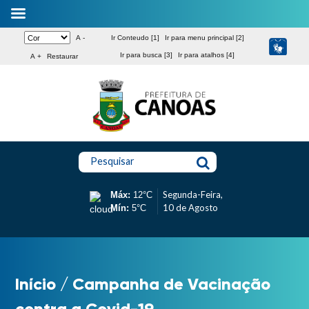
A -
Ir Conteudo [1]
Ir para menu principal [2]
Ir para busca [3]
Ir para atalhos [4]
A +
Restaurar
Pesquisar
Segunda-Feira,
Máx:
12°C
10 de Agosto
Mín:
5°C
Início
/
Campanha de Vacinação
contra a Covid-19