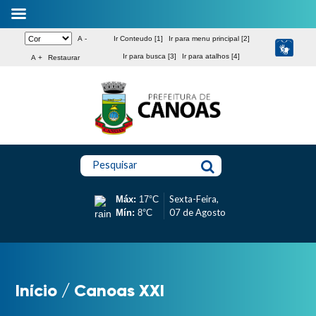
A -
Ir Conteudo [1]
Ir para menu principal [2]
Ir para busca [3]
Ir para atalhos [4]
A +
Restaurar
Pesquisar
Sexta-Feira,
Máx:
17°C
07 de Agosto
Mín:
8°C
Início
/
Canoas XXI