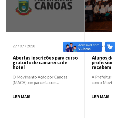
27
/
07
/
2018
28
/
06
/
2018
Abertas inscrições para curso
Alunos de c
gratuito de camareira de
profissiona
hotel
recebem di
O Movimento Ação por Canoas
A Prefeitura d
(MACA), em parceria com...
com o Moviment
LER MAIS
LER MAIS