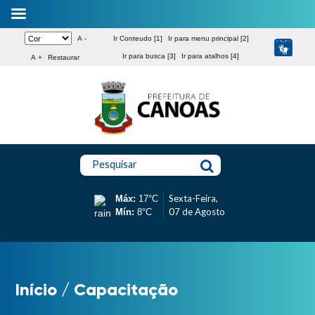
A -
Ir Conteudo [1]
Ir para menu principal [2]
Ir para busca [3]
Ir para atalhos [4]
A +
Restaurar
Pesquisar
Sexta-Feira,
Máx:
17°C
07 de Agosto
Mín:
8°C
Início
/
Capacitação