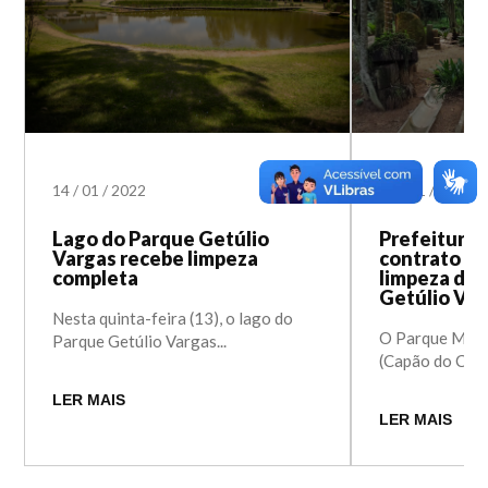
14
/
01
/
2022
07
/
01
/
2022
Lago do Parque Getúlio
Prefeitura
Vargas recebe limpeza
contrato c
completa
limpeza diá
Getúlio Va
Nesta quinta-feira (13), o lago do
O Parque Munic
Parque Getúlio Vargas...
(Capão do Corvo
LER MAIS
LER MAIS