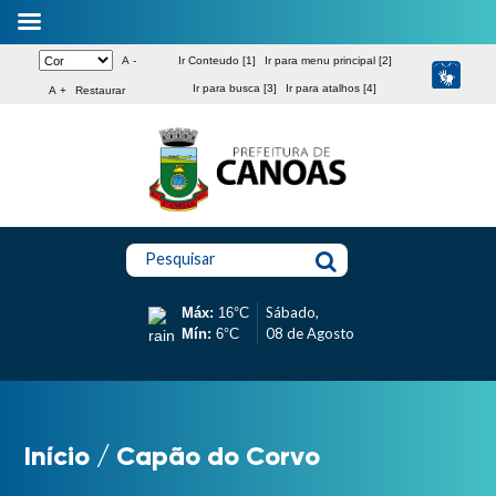
A -
Ir Conteudo [1]
Ir para menu principal [2]
Ir para busca [3]
Ir para atalhos [4]
A +
Restaurar
Pesquisar
Sábado,
Máx:
16°C
08 de Agosto
Mín:
6°C
Início
/
Capão do Corvo