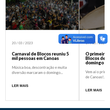
20
/
03
/
2023
17
/
03
/
2023
Carnaval de Blocos reuniu 5
O primeiro 
mil pessoas em Canoas
Blocos de C
domingo
Música boa, descontração e muita
Vem aí o prime
diversão marcaram o domingo...
de Canoas!...
LER MAIS
LER MAIS