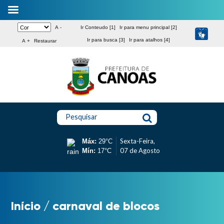
A -
Ir Conteudo [1]
Ir para menu principal [2]
Ir para busca [3]
Ir para atalhos [4]
A +
Restaurar
Pesquisar
Sexta-Feira,
Máx:
29°C
07 de Agosto
Mín:
17°C
Início
/
carnaval de blocos