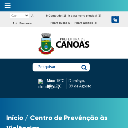
A -
Ir Conteudo [1]
Ir para menu principal [2]
Ir para busca [3]
Ir para atalhos [4]
A +
Restaurar
Pesquisar
Domingo,
Máx:
15°C
09 de Agosto
Mín:
7°C
Início
/
Centro de Prevênção às
Violências