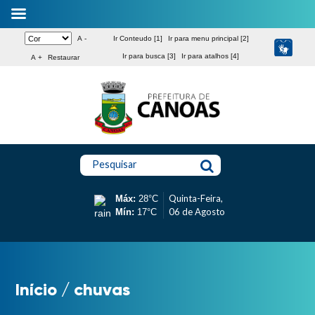
A -
Ir Conteudo [1]
Ir para menu principal [2]
Ir para busca [3]
Ir para atalhos [4]
A +
Restaurar
Pesquisar
Quinta-Feira,
Máx:
28°C
06 de Agosto
Mín:
17°C
Início
/
chuvas