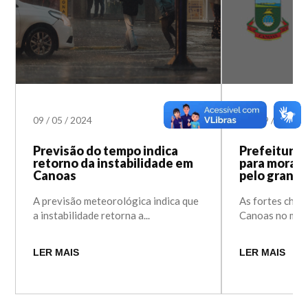
09
/
05
/
2024
26
/
09
/
2023
Previsão do tempo indica
Prefeitura d
retorno da instabilidade em
para morad
Canoas
pelo graniz
A previsão meteorológica indica que
As fortes chuv
a instabilidade retorna a...
Canoas no mês.
LER MAIS
LER MAIS